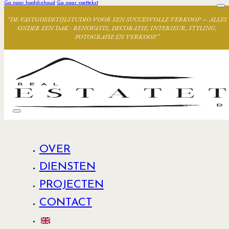
Ga naar hoofdinhoud
Ga naar voettekst
“DE VASTGOEDSTIJLSTUDIO VOOR EEN SUCCESVOLLE VERKOOP — ALLES
ONDER EEN DAK : RENOVATIE, DECORATIE, INTERIEUR, STYLING,
FOTOGRAFIE EN VERKOOP.”
OVER
DIENSTEN
PROJECTEN
CONTACT