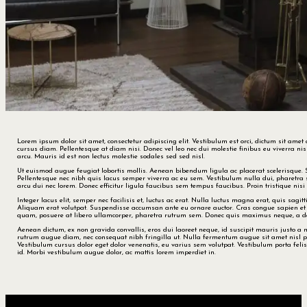
Lorem ipsum dolor sit amet, consectetur adipiscing elit. Vestibulum est orci, dictum sit a
cursus diam. Pellentesque at diam nisi. Donec vel leo nec dui molestie finibus eu viverra 
arcu. Mauris id est non lectus molestie sodales sed sed nisl.
Ut euismod augue feugiat lobortis mollis. Aenean bibendum ligula ac placerat scelerisque. Su
Pellentesque nec nibh quis lacus semper viverra ac eu sem. Vestibulum nulla dui, pharetra 
arcu dui nec lorem. Donec efficitur ligula faucibus sem tempus faucibus. Proin tristique nisi
Integer lacus elit, semper nec facilisis et, luctus ac erat. Nulla luctus magna erat, quis sagi
Aliquam erat volutpat. Suspendisse accumsan ante eu ornare auctor. Cras congue sapien et t
quam, posuere at libero ullamcorper, pharetra rutrum sem. Donec quis maximus neque, a dapi
Aenean dictum, ex non gravida convallis, eros dui laoreet neque, id suscipit mauris justo a 
rutrum augue diam, nec consequat nibh fringilla ut. Nulla fermentum augue sit amet nisl pos
Vestibulum cursus dolor eget dolor venenatis, eu varius sem volutpat. Vestibulum porta felis or
id. Morbi vestibulum augue dolor, ac mattis lorem imperdiet in.