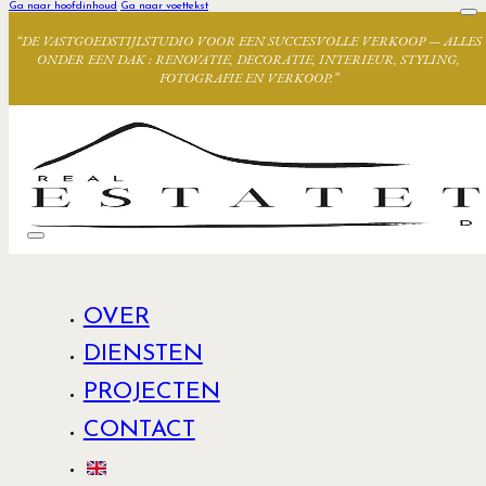
Ga naar hoofdinhoud
Ga naar voettekst
“DE VASTGOEDSTIJLSTUDIO VOOR EEN SUCCESVOLLE VERKOOP — ALLES
ONDER EEN DAK : RENOVATIE, DECORATIE, INTERIEUR, STYLING,
FOTOGRAFIE EN VERKOOP.”
OVER
DIENSTEN
PROJECTEN
CONTACT