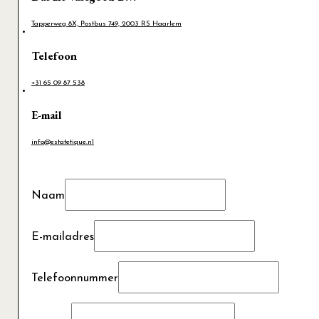
Tapperweg 8X, Postbus 749, 2003 RS Haarlem
Telefoon
+31 65 09 87 538
E-mail
info@estatetique.nl
Naam
E-mailadres
Telefoonnummer