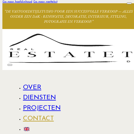
Ga naar hoofdinhoud
Ga naar voettekst
“DE VASTGOEDSTIJLSTUDIO VOOR EEN SUCCESVOLLE VERKOOP — ALLES
ONDER EEN DAK : RENOVATIE, DECORATIE, INTERIEUR, STYLING,
FOTOGRAFIE EN VERKOOP.”
OVER
DIENSTEN
PROJECTEN
CONTACT